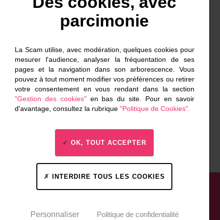
Des cookies, avec
prixdudocumentaire-cannes@scam.fr
parcimonie
Stéphane Joseph
01 56 69 58 88
La Scam utilise, avec modération, quelques cookies pour
stephane.joseph@scam.fr
mesurer l'audience, analyser la fréquentation de ses
pages et la navigation dans son arborescence. Vous
pouvez à tout moment modifier vos préférences ou retirer
votre consentement en vous rendant dans la section
Florence Narozny / Mathis Elion
"Gestion des cookies"
en bas du site. Pour en savoir
Relations presse
d'avantage, consultez la rubrique
"Politique de Cookies".
+33 (0)6 86 50 24 51
florence@lebureaudeflorence.fr
OK, TOUT ACCEPTER
INTERDIRE TOUS LES COOKIES
Données personnelles
Mentions légales
Gestion des cookies
Personnaliser
Politique de confidentialité
Un événement organisé par La Scam