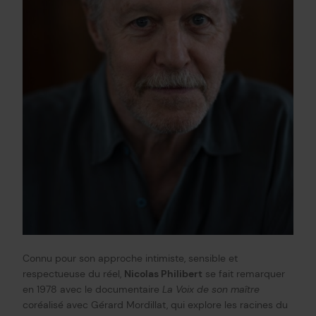
Connu pour son approche intimiste, sensible et
respectueuse du réel,
Nicolas Philibert
se fait remarquer
en 1978 avec le documentaire
La Voix de son maître
coréalisé avec Gérard Mordillat, qui explore les racines du