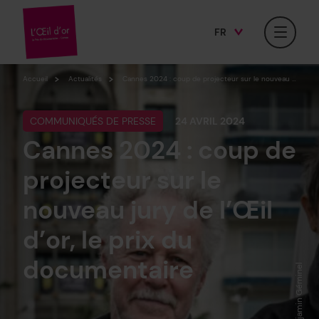
FR
Facebook
Twitter
Instagram
EN
Accueil
Actualités
Cannes 2024 : coup de projecteur sur le nouveau jury de l’Œil d’or, le prix du documentaire
COMMUNIQUÉS DE PRESSE
24 AVRIL 2024
Cannes 2024 : coup de
projecteur sur le
nouveau jury de l’Œil
d’or, le prix du
documentaire
Photo : Benjamin Géminel