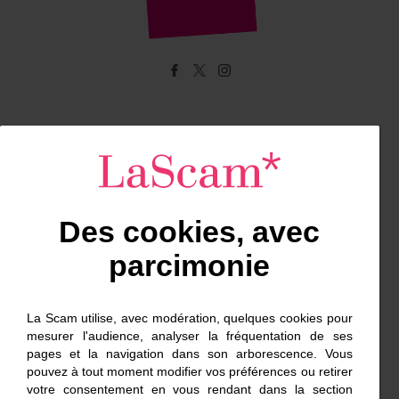
Facebook
Twitter
Instagram
Contacts
L'Œil d'Or
Des cookies, avec
prixdudocumentaire-cannes@scam.fr
parcimonie
Stéphane Joseph
01 56 69 58 88
La Scam utilise, avec modération, quelques cookies pour
stephane.joseph@scam.fr
mesurer l'audience, analyser la fréquentation de ses
pages et la navigation dans son arborescence. Vous
pouvez à tout moment modifier vos préférences ou retirer
votre consentement en vous rendant dans la section
Florence Narozny / Mathis Elion