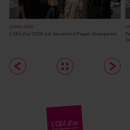
22 MAI 2026
22
L’Œil d’or 2026 est décerné à Pegah Ahangarani
Pe
D