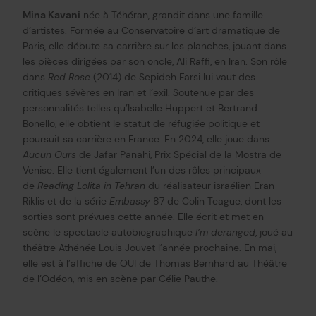
Mina Kavani
née à Téhéran, grandit dans une famille
d’artistes. Formée au Conservatoire d’art dramatique de
Paris, elle débute sa carrière sur les planches, jouant dans
les pièces dirigées par son oncle, Ali Raffi, en Iran. Son rôle
dans
Red Rose
(2014) de Sepideh Farsi lui vaut des
critiques sévères en Iran et l’exil. Soutenue par des
personnalités telles qu’Isabelle Huppert et Bertrand
Bonello, elle obtient le statut de réfugiée politique et
poursuit sa carrière en France. En 2024, elle joue dans
Aucun Ours
de Jafar Panahi, Prix Spécial de la Mostra de
Venise. Elle tient également l’un des rôles principaux
de
Reading Lolita in Tehran
du réalisateur israélien Eran
Riklis et de la série
Embassy
87 de Colin Teague, dont les
sorties sont prévues cette année. Elle écrit et met en
scène le spectacle autobiographique
I’m deranged
, joué au
théâtre Athénée Louis Jouvet l’année prochaine. En mai,
elle est à l’affiche de OUI de Thomas Bernhard au Théâtre
de l’Odéon, mis en scène par Célie Pauthe.