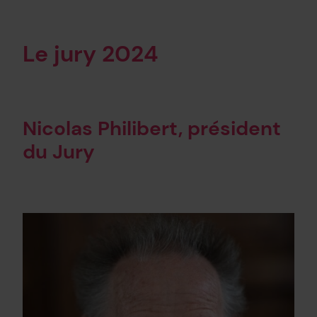
Le jury 2024
Nicolas Philibert,
président
du Jury